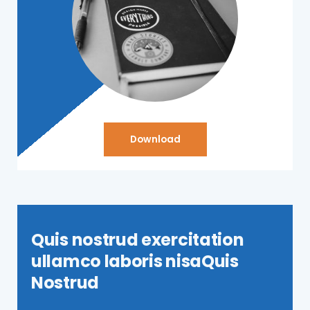
Download
Quis nostrud exercitation
ullamco laboris nisaQuis
Nostrud