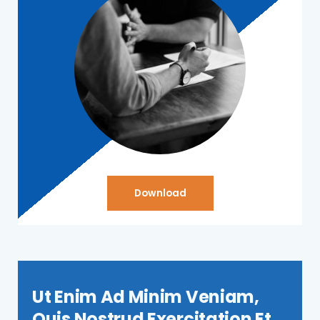
Download
Ut Enim Ad Minim Veniam,
Quis Nostrud Exercitation Et