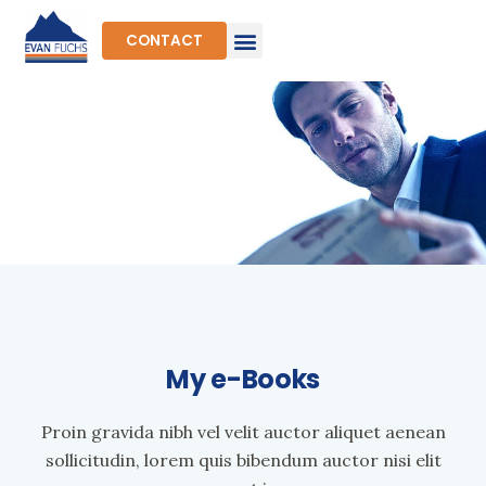
Skip
to
CONTACT
content
Steven's e-Books
My e-Books
Proin gravida nibh vel velit auctor aliquet aenean
sollicitudin, lorem quis bibendum auctor nisi elit